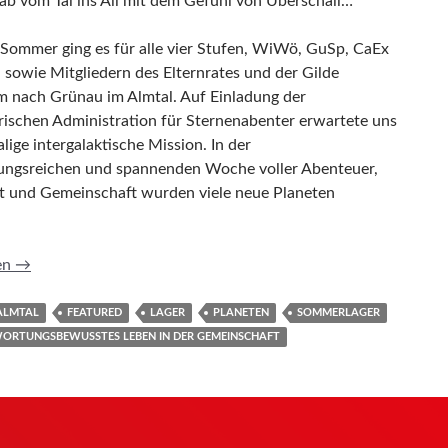
 ab vom Tal ins All mit dem Gefühl von Überschall…“
 Sommer ging es für alle vier Stufen, WiWö, GuSp, CaEx
 sowie Mitgliedern des Elternrates und der Gilde
 nach Grünau im Almtal. Auf Einladung der
rischen Administration für Sternenabenter erwartete uns
lige intergalaktische Mission. In der
ngsreichen und spannenden Woche voller Abenteuer,
ät und Gemeinschaft wurden viele neue Planeten
l(mtal) und wieder zurück
en
→
ALMTAL
FEATURED
LAGER
PLANETEN
SOMMERLAGER
ORTUNGSBEWUSSTES LEBEN IN DER GEMEINSCHAFT