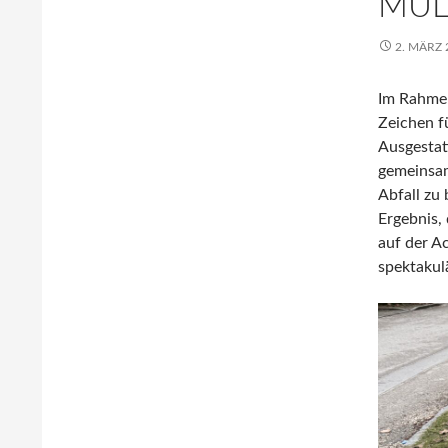
MÜL
2. MÄRZ 
Im Rahmen
Zeichen f
Ausgestat
gemeinsa
Abfall zu
Ergebnis, 
auf der A
spektakul