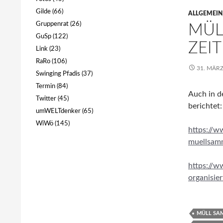
Gilde
(66)
ALLGEMEIN
Gruppenrat
(26)
MÜL
GuSp
(122)
ZEI
Link
(23)
RaRo
(106)
31. MÄRZ
Swinging Pfadis
(37)
Termin
(84)
Auch in d
Twitter
(45)
berichtet:
umWELTdenker
(65)
WiWö
(145)
https://w
muellsamm
https://w
organisie
MÜLL SA