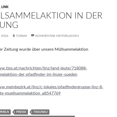
,
LINK
LSAMMELAKTION IN DER
TUNG
 2026
TOBIAS
KOMMENTAR HINTERLASSEN
er Zeitung wurde über unsere Müllsammelaktion
ww.tips.at/nachrichten/linz/land-leute/718088-
elaktion-der-pfadfinder-im-linzer-sueden
ww.meinbezirk.at/linz/c-lokales/pfadfindergruppe-linz-8-
rte-muellsammelaktion_a8547769
MMELN
PRESSE
TRAUNAU