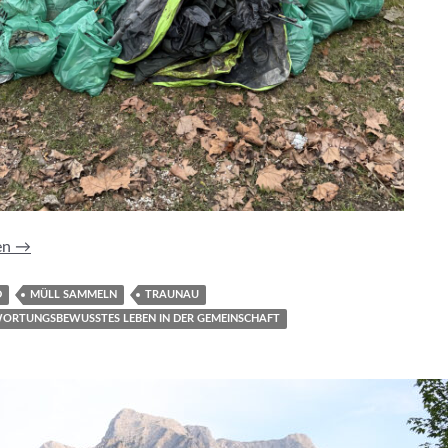
elaktion 2026
en
→
D
MÜLL SAMMELN
TRAUNAU
ORTUNGSBEWUSSTES LEBEN IN DER GEMEINSCHAFT