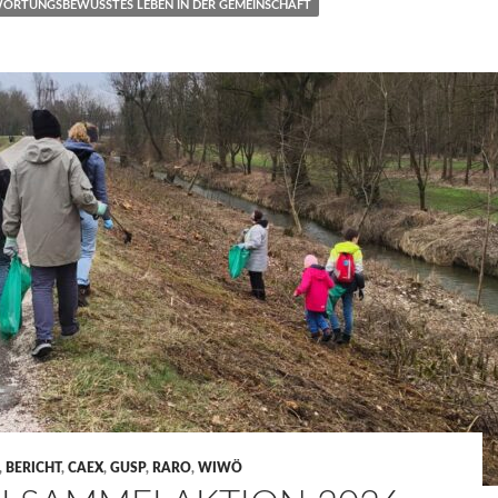
ORTUNGSBEWUSSTES LEBEN IN DER GEMEINSCHAFT
,
BERICHT
,
CAEX
,
GUSP
,
RARO
,
WIWÖ