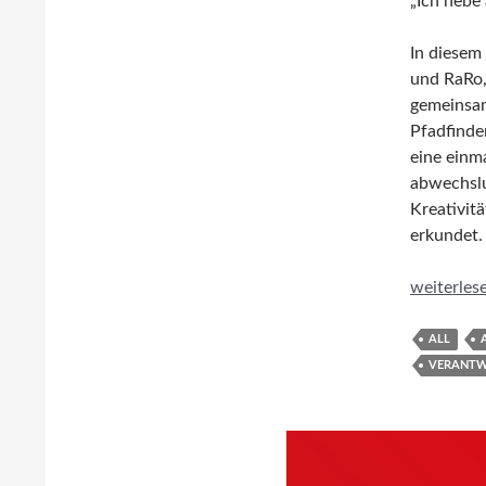
„Ich hebe
In diesem
und RaRo,
gemeinsam
Pfadfinde
eine einma
abwechslu
Kreativit
erkundet.
Durchs Al
weiterles
ALL
VERANTW