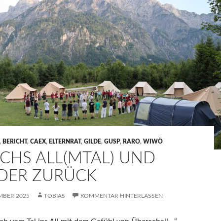
,
BERICHT
,
CAEX
,
ELTERNRAT
,
GILDE
,
GUSP
,
RARO
,
WIWÖ
CHS ALL(MTAL) UND
DER ZURÜCK
EMBER 2025
TOBIAS
KOMMENTAR HINTERLASSEN