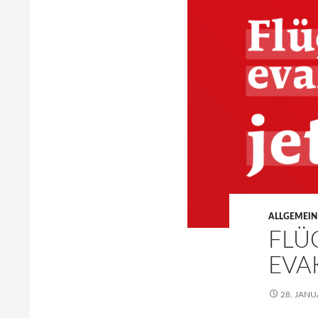
ALLGEMEIN
FLÜ
EVAK
28. JANU