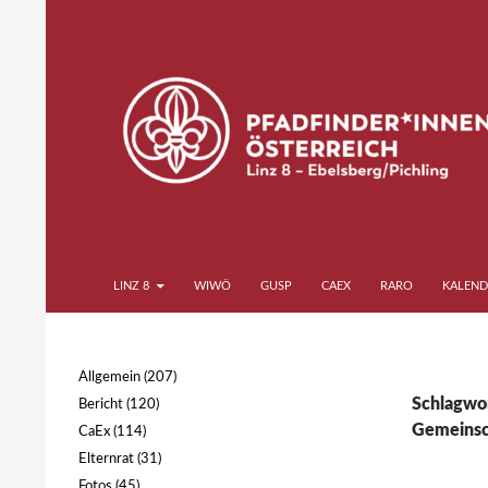
Zum
Inhalt
springen
Suchen
Pfadfinder*innen Linz 8
LINZ 8
WIWÖ
GUSP
CAEX
RARO
KALEND
Ebelsberg Pichling
Allgemein
(207)
Schlagwor
Bericht
(120)
Gemeinsc
CaEx
(114)
Elternrat
(31)
Fotos
(45)