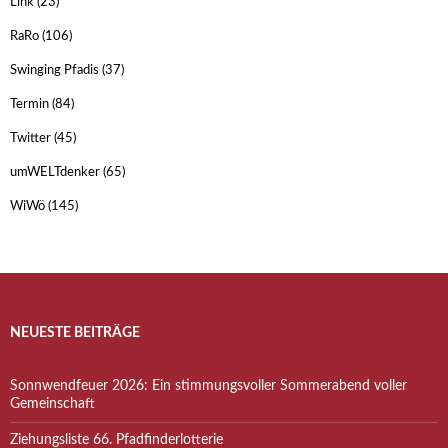
Link
(23)
RaRo
(106)
Swinging Pfadis
(37)
Termin
(84)
Twitter
(45)
umWELTdenker
(65)
WiWö
(145)
NEUESTE BEITRÄGE
Sonnwendfeuer 2026: Ein stimmungsvoller Sommerabend voller
Gemeinschaft
Ziehungsliste 66. Pfadfinderlotterie