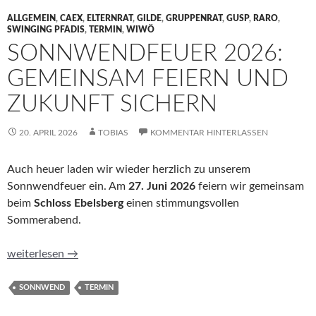
ALLGEMEIN
,
CAEX
,
ELTERNRAT
,
GILDE
,
GRUPPENRAT
,
GUSP
,
RARO
,
SWINGING PFADIS
,
TERMIN
,
WIWÖ
SONNWENDFEUER 2026:
GEMEINSAM FEIERN UND
ZUKUNFT SICHERN
20. APRIL 2026
TOBIAS
KOMMENTAR HINTERLASSEN
Auch heuer laden wir wieder herzlich zu unserem
Sonnwendfeuer ein. Am
27. Juni 2026
feiern wir gemeinsam
beim
Schloss Ebelsberg
einen stimmungsvollen
Sommerabend.
Sonnwendfeuer 2026: Gemeinsam feiern und Zukunft sichern
weiterlesen
→
SONNWEND
TERMIN