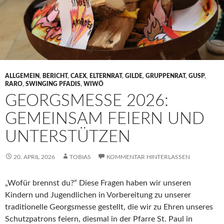
ALLGEMEIN
,
BERICHT
,
CAEX
,
ELTERNRAT
,
GILDE
,
GRUPPENRAT
,
GUSP
,
RARO
,
SWINGING PFADIS
,
WIWÖ
GEORGSMESSE 2026:
GEMEINSAM FEIERN UND
UNTERSTÜTZEN
20. APRIL 2026
TOBIAS
KOMMENTAR HINTERLASSEN
„Wofür brennst du?“ Diese Fragen haben wir unseren
Kindern und Jugendlichen in Vorbereitung zu unserer
traditionelle Georgsmesse gestellt, die wir zu Ehren unseres
Schutzpatrons feiern, diesmal in der Pfarre St. Paul in