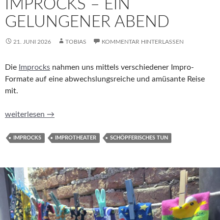
IMPROCKS – EIN
GELUNGENER ABEND
21. JUNI 2026
TOBIAS
KOMMENTAR HINTERLASSEN
Die
Improcks
nahmen uns mittels verschiedener Impro-
Formate auf eine abwechslungsreiche und amüsante Reise
mit.
Improcks – ein gelungener Abend
weiterlesen
→
IMPROCKS
IMPROTHEATER
SCHÖPFERISCHES TUN