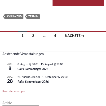
SONNWEND
TERMIN
Beitragsnavigation
1
2
…
4
NÄCHSTE →
Anstehende Veranstaltungen
AUG.
8. August @ 08:00
-
15. August @ 20:00
8
CaEx Sommerlager 2026
AUG.
28. August @ 08:00
-
4. September @ 20:00
28
RaRo Sommerlager 2026
Kalender anzeigen
Archiv