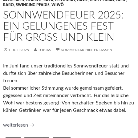
ALLGEMEIN
,
BERICHT
,
CAEX
,
ELTERNRAT
,
GILDE
,
GRUPPENRAT
,
GUSP
,
RARO
,
SWINGING PFADIS
,
WIWÖ
SONNWENDFEUER 2025:
EIN GELUNGENES FEST
FÜR GROSS UND KLEIN
1. JULI 2025
TOBIAS
KOMMENTAR HINTERLASSEN
Im Juni fand unser traditionelles Sonnwendfeuer statt und
durfte sich über zahlreiche Besucherinnen und Besucher
freuen.
Bei sommerlicher Stimmung wurde gemeinsam gefeiert,
gegessen und Zeit miteinander verbracht. Für das leibliche
Wohl war bestens gesorgt: Von herzhaften Speisen bis hin zu
kühlen Getränken war für jeden Geschmack etwas dabei.
Sonnwendfeuer 2025: Ein gelungenes Fest für Groß und Klein
weiterlesen
→