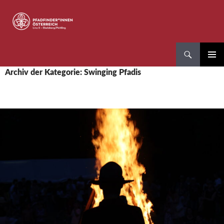
Zum
Inhalt
springen
Suchen
Pfadfinder*innen Linz 8
PRIMÄR
Archiv der Kategorie: Swinging Pfadis
MENÜ