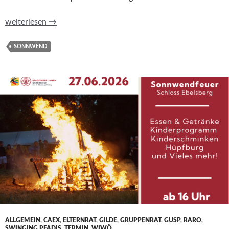
Sonnwendfeuer 2026: Ein stimmungsvoller Sommerabend voll
weiterlesen
→
SONNWEND
ALLGEMEIN
,
CAEX
,
ELTERNRAT
,
GILDE
,
GRUPPENRAT
,
GUSP
,
RARO
,
SWINGING PFADIS
,
TERMIN
,
WIWÖ