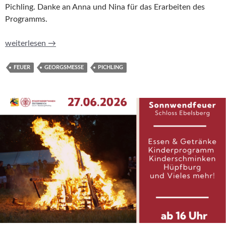
Pichling. Danke an Anna und Nina für das Erarbeiten des
Programms.
Georgsmesse 2026: Gemeinsam feiern und unterstützen
weiterlesen
→
FEUER
GEORGSMESSE
PICHLING