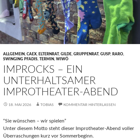
ALLGEMEIN
,
CAEX
,
ELTERNRAT
,
GILDE
,
GRUPPENRAT
,
GUSP
,
RARO
,
SWINGING PFADIS
,
TERMIN
,
WIWÖ
IMPROCKS – EIN
UNTERHALTSAMER
IMPROTHEATER-ABEND
18. MAI 2026
TOBIAS
KOMMENTAR HINTERLASSEN
“Sie wünschen – wir spielen”
Unter diesem Motto steht dieser Improtheater-Abend voller
Überraschungen kurz vor Sommerbeginn.