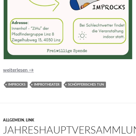
Improcks – ein unterhaltsamer Improtheater-Abend
weiterlesen
→
IMPROCKS
IMPROTHEATER
SCHÖPFERISCHES TUN
ALLGEMEIN
,
LINK
JAHRESHAUPTVERSAMMLU