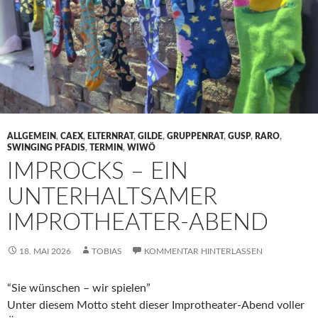
ALLGEMEIN
,
CAEX
,
ELTERNRAT
,
GILDE
,
GRUPPENRAT
,
GUSP
,
RARO
,
SWINGING PFADIS
,
TERMIN
,
WIWÖ
IMPROCKS – EIN
UNTERHALTSAMER
IMPROTHEATER-ABEND
18. MAI 2026
TOBIAS
KOMMENTAR HINTERLASSEN
“Sie wünschen – wir spielen”
Unter diesem Motto steht dieser Improtheater-Abend voller