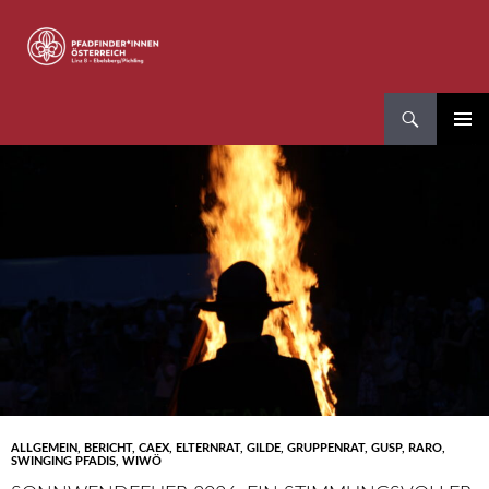
Zum
Inhalt
springen
Suchen
Pfadfinder*innen Linz 8
PRIMÄR
MENÜ
ALLGEMEIN
,
BERICHT
,
CAEX
,
ELTERNRAT
,
GILDE
,
GRUPPENRAT
,
GUSP
,
RARO
,
SWINGING PFADIS
,
WIWÖ