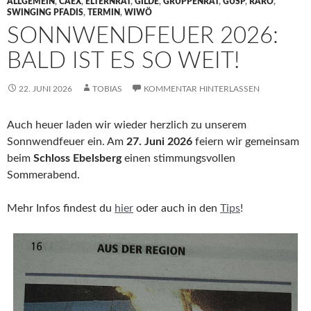
ALLGEMEIN
,
CAEX
,
ELTERNRAT
,
GILDE
,
GRUPPENRAT
,
GUSP
,
RARO
,
SWINGING PFADIS
,
TERMIN
,
WIWÖ
SONNWENDFEUER 2026:
BALD IST ES SO WEIT!
22. JUNI 2026
TOBIAS
KOMMENTAR HINTERLASSEN
Auch heuer laden wir wieder herzlich zu unserem
Sonnwendfeuer ein. Am
27. Juni 2026
feiern wir gemeinsam
beim
Schloss Ebelsberg
einen stimmungsvollen
Sommerabend.
Mehr Infos findest du
hier
oder auch in den
Tips
!