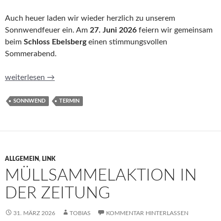
Auch heuer laden wir wieder herzlich zu unserem
Sonnwendfeuer ein. Am
27. Juni 2026
feiern wir gemeinsam
beim
Schloss Ebelsberg
einen stimmungsvollen
Sommerabend.
Sonnwendfeuer 2026: Gemeinsam feiern und Zukunft sichern
weiterlesen
→
SONNWEND
TERMIN
ALLGEMEIN
,
LINK
MÜLLSAMMELAKTION IN
DER ZEITUNG
31. MÄRZ 2026
TOBIAS
KOMMENTAR HINTERLASSEN