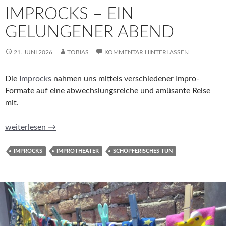
IMPROCKS – EIN
GELUNGENER ABEND
21. JUNI 2026
TOBIAS
KOMMENTAR HINTERLASSEN
Die
Improcks
nahmen uns mittels verschiedener Impro-
Formate auf eine abwechslungsreiche und amüsante Reise
mit.
Improcks – ein gelungener Abend
weiterlesen
→
IMPROCKS
IMPROTHEATER
SCHÖPFERISCHES TUN