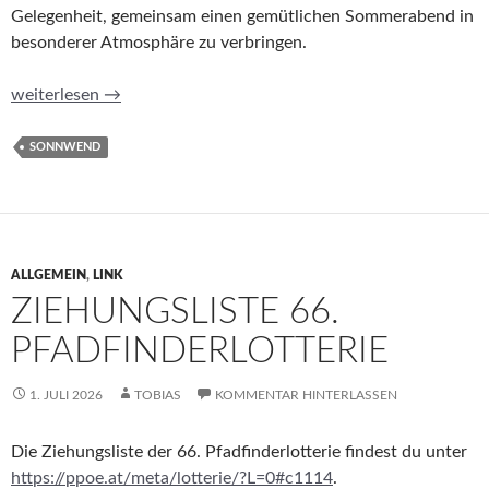
Gelegenheit, gemeinsam einen gemütlichen Sommerabend in
besonderer Atmosphäre zu verbringen.
Sonnwendfeuer 2026: Ein stimmungsvoller Sommerabend voll
weiterlesen
→
SONNWEND
ALLGEMEIN
,
LINK
ZIEHUNGSLISTE 66.
PFADFINDERLOTTERIE
1. JULI 2026
TOBIAS
KOMMENTAR HINTERLASSEN
Die Ziehungsliste der 66. Pfadfinderlotterie findest du unter
https://ppoe.at/meta/lotterie/?L=0#c1114
.