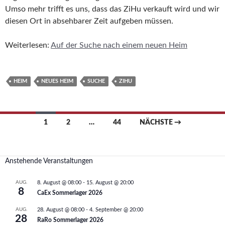
Umso mehr trifft es uns, dass das ZiHu verkauft wird und wir
diesen Ort in absehbarer Zeit aufgeben müssen.
Weiterlesen:
Auf der Suche nach einem neuen Heim
HEIM
NEUES HEIM
SUCHE
ZIHU
Beitragsnavigation
1
2
…
44
NÄCHSTE →
Anstehende Veranstaltungen
AUG.
8. August @ 08:00
-
15. August @ 20:00
8
CaEx Sommerlager 2026
AUG.
28. August @ 08:00
-
4. September @ 20:00
28
RaRo Sommerlager 2026