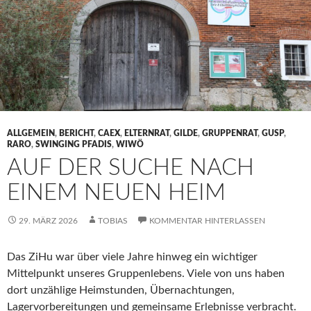
ALLGEMEIN
,
BERICHT
,
CAEX
,
ELTERNRAT
,
GILDE
,
GRUPPENRAT
,
GUSP
,
RARO
,
SWINGING PFADIS
,
WIWÖ
AUF DER SUCHE NACH
EINEM NEUEN HEIM
29. MÄRZ 2026
TOBIAS
KOMMENTAR HINTERLASSEN
Das ZiHu war über viele Jahre hinweg ein wichtiger
Mittelpunkt unseres Gruppenlebens. Viele von uns haben
dort unzählige Heimstunden, Übernachtungen,
Lagervorbereitungen und gemeinsame Erlebnisse verbracht.