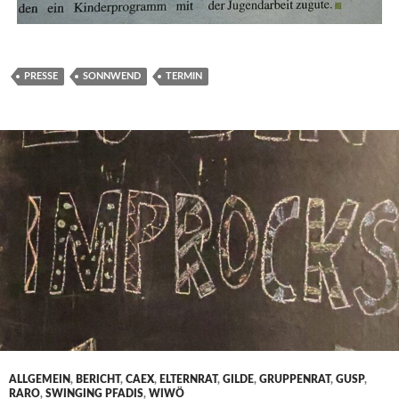
PRESSE
SONNWEND
TERMIN
ALLGEMEIN
,
BERICHT
,
CAEX
,
ELTERNRAT
,
GILDE
,
GRUPPENRAT
,
GUSP
,
RARO
,
SWINGING PFADIS
,
WIWÖ