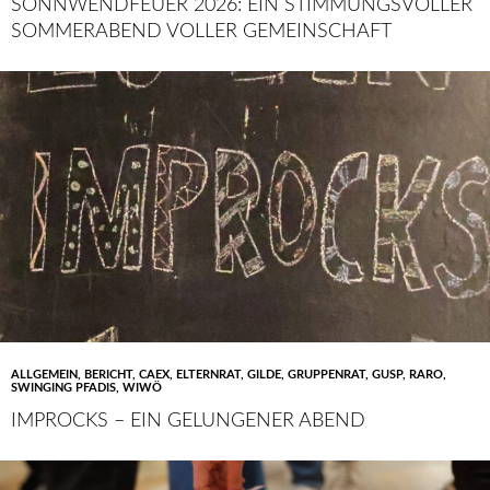
SONNWENDFEUER 2026: EIN STIMMUNGSVOLLER
SOMMERABEND VOLLER GEMEINSCHAFT
ALLGEMEIN
,
BERICHT
,
CAEX
,
ELTERNRAT
,
GILDE
,
GRUPPENRAT
,
GUSP
,
RARO
,
SWINGING PFADIS
,
WIWÖ
IMPROCKS – EIN GELUNGENER ABEND