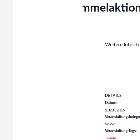
Müllsammelaktio
9. Mai 2016
Weitere Infos fo
DETAILS
Datum:
9. Mai 2016
Veranstaltungskategor
WiWö
Veranstaltung-Tags:
Termin
,