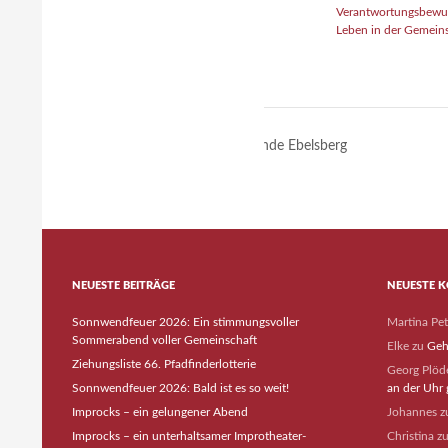
Verantwortungsbewu
Leben in der Gemein
GuSp Heimstunde Ebelsberg
NEUESTE BEITRÄGE
NEUESTE 
Sonnwendfeuer 2026: Ein stimmungsvoller
Martina Pe
Sommerabend voller Gemeinschaft
Elke
zu
Geh
Ziehungsliste 66. Pfadfinderlotterie
Georg Plöde
Sonnwendfeuer 2026: Bald ist es so weit!
an der Uhr 
Improcks – ein gelungener Abend
Johannes
z
Improcks – ein unterhaltsamer Improtheater-
Christina
z