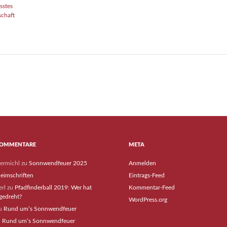
sstes
schaft
KOMMENTARE
META
termichl
zu
Sonnwendfeuer 2025
Anmelden
eimschriften
Eintrags-Feed
rl
zu
Pfadfinderball 2019: Wer hat
Kommentar-Feed
gedreht?
WordPress.org
u
Rund um’s Sonnwendfeuer
u
Rund um’s Sonnwendfeuer