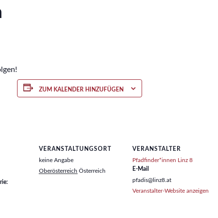
n
lgen!
ZUM KALENDER HINZUFÜGEN
VERANSTALTUNGSORT
VERANSTALTER
keine Angabe
Pfadfinder*innen Linz 8
E-Mail
Oberösterreich
Österreich
pfadis@linz8.at
ie:
Veranstalter-Website anzeigen