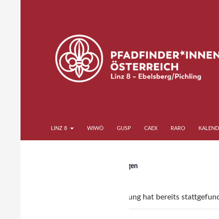
Zum
Inhalt
springen
Suchen
Pfadfinder*innen Linz 8
LINZ 8
WIWÖ
GUSP
CAEX
RARO
KALEND
« Alle Veranstaltungen
Diese Veranstaltung hat bereits stattgefun