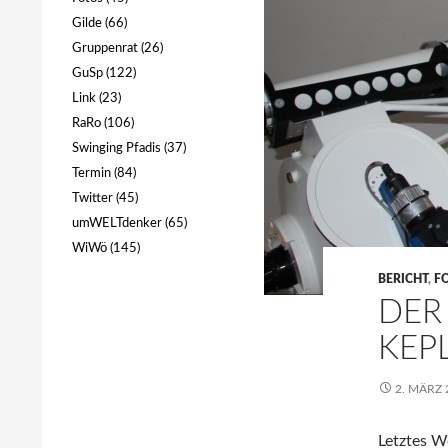
Gilde
(66)
Gruppenrat
(26)
GuSp
(122)
Link
(23)
RaRo
(106)
Swinging Pfadis
(37)
Termin
(84)
Twitter
(45)
umWELTdenker
(65)
WiWö
(145)
BERICHT
,
F
DER
KEP
2. MÄRZ 
Letztes 