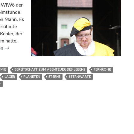
e WiWö der
eimstunde
en Mann. Es
berühmte
Kepler, der
em hatte.
me Weg zu Keplers Erfindung
en
→
MIE
BEREITSCHAFT ZUM ABENTEUER DES LEBENS
FERNROHR
LAGER
PLANETEN
STERNE
STERNWARTE
P