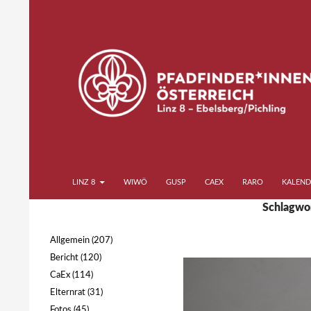
Zum
Inhalt
springen
Suchen
Pfadfinder*innen Linz 8
LINZ 8
WIWÖ
GUSP
CAEX
RARO
KALEND
Schlagwor
Ebelsberg Pichling
Allgemein
(207)
Bericht
(120)
CaEx
(114)
Elternrat
(31)
Fotos
(45)