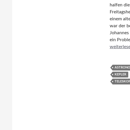
halfen di
Freitagsh
einem alt
war der 
Johannes 
ein Probl
Der mühsa
weiterles
ASTRONO
KEPLER
TELESKO