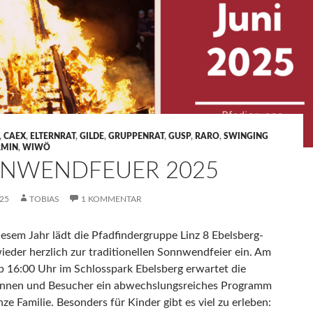
,
CAEX
,
ELTERNRAT
,
GILDE
,
GRUPPENRAT
,
GUSP
,
RARO
,
SWINGING
RMIN
,
WIWÖ
NWENDFEUER 2025
025
TOBIAS
1 KOMMENTAR
iesem Jahr lädt die Pfadfindergruppe Linz 8 Ebelsberg-
wieder herzlich zur traditionellen Sonnwendfeier ein. Am
ab 16:00 Uhr im Schlosspark Ebelsberg erwartet die
innen und Besucher ein abwechslungsreiches Programm
nze Familie. Besonders für Kinder gibt es viel zu erleben: