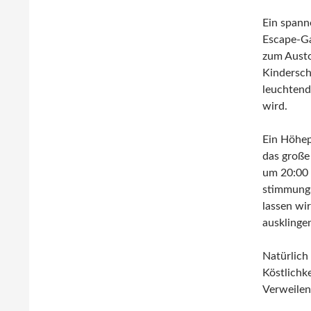
Ein span
Escape-G
zum Aust
Kindersch
leuchtend
wird.
Ein Höhep
das große
um 20:00 
stimmung
lassen wi
ausklinge
Natürlich 
Köstlichk
Verweilen