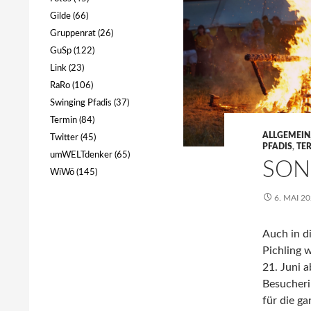
Gilde
(66)
Gruppenrat
(26)
GuSp
(122)
Link
(23)
RaRo
(106)
Swinging Pfadis
(37)
Termin
(84)
ALLGEMEIN
Twitter
(45)
PFADIS
,
TE
umWELTdenker
(65)
SON
WiWö
(145)
6. MAI 2
Auch in d
Pichling 
21. Juni 
Besucher
für die ga