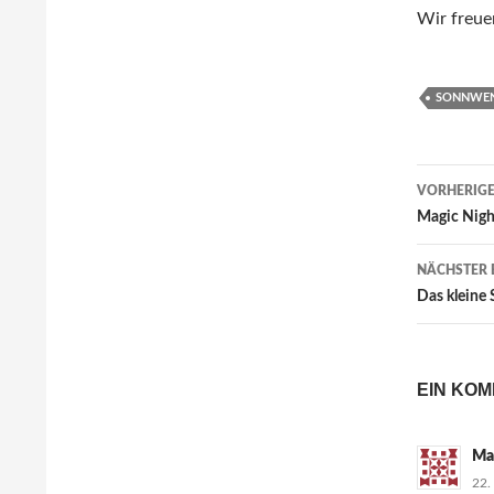
Wir freue
SONNWE
Beitr
VORHERIGE
Magic Nigh
NÄCHSTER 
Das kleine 
EIN KO
Ma
22.