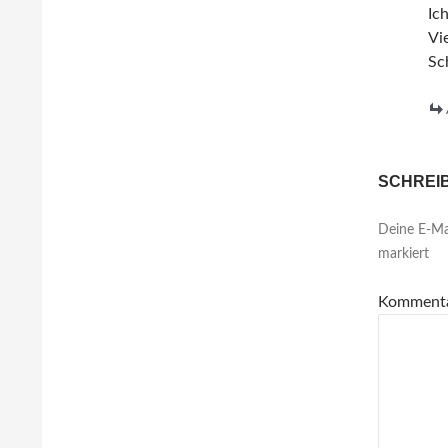
Ic
Vi
Sc
SCHREI
Deine E-Mai
markiert
Komment