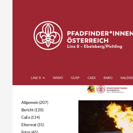
Zum
Inhalt
springen
Suchen
Pfadfinder*innen Linz 8
LINZ 8
WIWÖ
GUSP
CAEX
RARO
KALEND
Ebelsberg Pichling
Allgemein
(207)
Bericht
(120)
CaEx
(114)
Elternrat
(31)
Fotos
(45)