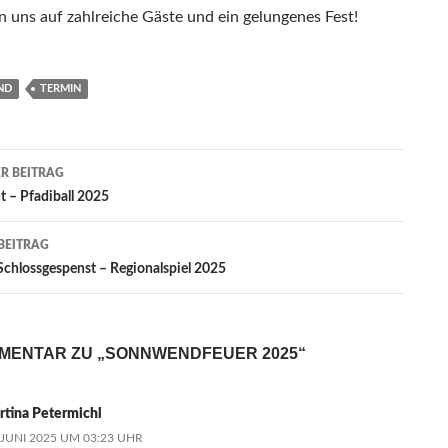
n uns auf zahlreiche Gäste und ein gelungenes Fest!
ND
TERMIN
agsnavigation
R BEITRAG
t – Pfadiball 2025
BEITRAG
Schlossgespenst – Regionalspiel 2025
MMENTAR ZU „SONNWENDFEUER 2025“
rtina Petermichl
 JUNI 2025 UM 03:23 UHR