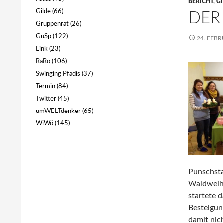
BERICHT
,
GI
Gilde
(66)
DER
Gruppenrat
(26)
GuSp
(122)
24. FEBR
Link
(23)
RaRo
(106)
Swinging Pfadis
(37)
Termin
(84)
Twitter
(45)
umWELTdenker
(65)
WiWö
(145)
Punschsta
Waldweihn
startete 
Besteigun
damit nic