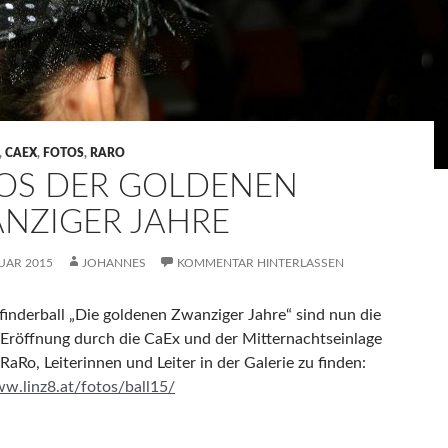
,
CAEX
,
FOTOS
,
RARO
OS DER GOLDENEN
NZIGER JAHRE
UAR 2015
JOHANNES
KOMMENTAR HINTERLASSEN
inderball „Die goldenen Zwanziger Jahre“ sind nun die
 Eröffnung durch die CaEx und der Mitternachtseinlage
RaRo, Leiterinnen und Leiter in der Galerie zu finden:
ww.linz8.at/fotos/ball15/