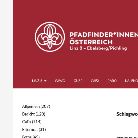
Zum
Inhalt
springen
Suchen
Pfadfinder*innen Linz 8
LINZ 8
WIWÖ
GUSP
CAEX
RARO
KALEND
Ebelsberg Pichling
Allgemein
(207)
Schlagwor
Bericht
(120)
CaEx
(114)
Elternrat
(31)
Fotos
(45)