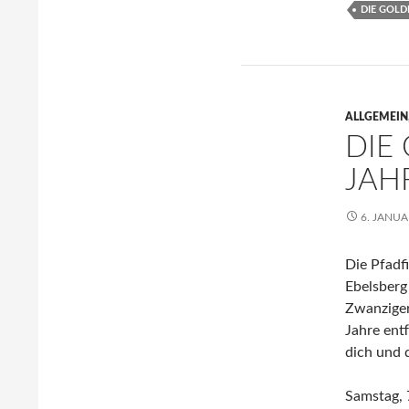
DIE GOLD
ALLGEMEIN
DIE
JAH
6. JANUA
Die Pfadf
Ebelsberg
Zwanziger
Jahre ent
dich und 
Samstag, 