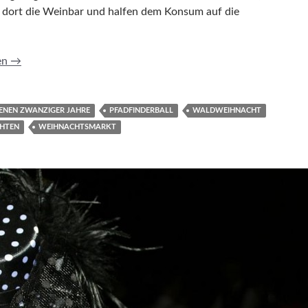
 dort die Weinbar und halfen dem Konsum auf die
winter
en
→
ENEN ZWANZIGER JAHRE
PFADFINDERBALL
WALDWEIHNACHT
HTEN
WEIHNACHTSMARKT