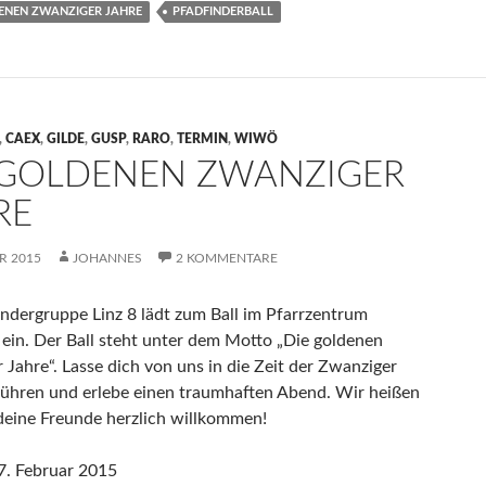
ENEN ZWANZIGER JAHRE
PFADFINDERBALL
,
CAEX
,
GILDE
,
GUSP
,
RARO
,
TERMIN
,
WIWÖ
 GOLDENEN ZWANZIGER
RE
R 2015
JOHANNES
2 KOMMENTARE
indergruppe Linz 8 lädt zum Ball im Pfarrzentrum
 ein. Der Ball steht unter dem Motto „Die goldenen
 Jahre“. Lasse dich von uns in die Zeit der Zwanziger
führen und erlebe einen traumhaften Abend. Wir heißen
deine Freunde herzlich willkommen!
7. Februar 2015