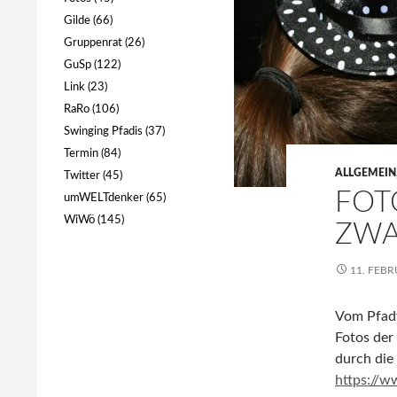
Gilde
(66)
Gruppenrat
(26)
GuSp
(122)
Link
(23)
RaRo
(106)
Swinging Pfadis
(37)
Termin
(84)
ALLGEMEIN
Twitter
(45)
FOT
umWELTdenker
(65)
WiWö
(145)
ZWA
11. FEBR
Vom Pfadf
Fotos der
durch die 
https://w