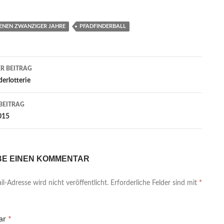
ENEN ZWANZIGER JAHRE
PFADFINDERBALL
agsnavigation
R BEITRAG
derlotterie
BEITRAG
015
BE EINEN KOMMENTAR
l-Adresse wird nicht veröffentlicht.
Erforderliche Felder sind mit
*
ar
*