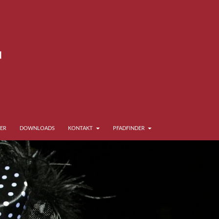
ER
DOWNLOADS
KONTAKT
PFADFINDER