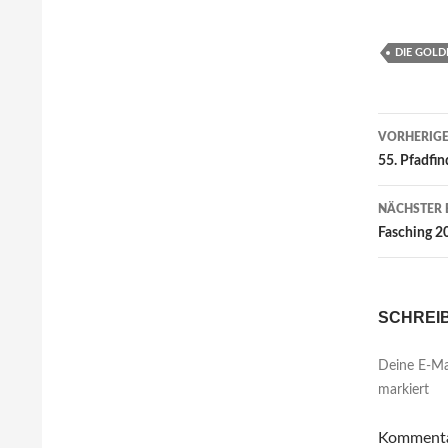
DIE GOLD
Beitr
VORHERIGE
55. Pfadfin
NÄCHSTER 
Fasching 2
SCHREI
Deine E-Mai
markiert
Komment