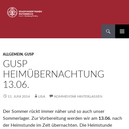
Zum
Inhalt
springen
Suchen
Pfadfinder*innen Linz 8
PRIMÄR
MENÜ
ALLGEMEIN
,
GUSP
GUSP
HEIMÜBERNACHTUNG
13.06.
11. JUNI 2014
LISA
KOMMENTAR HINTERLASSEN
Der Sommer rückt immer näher und so auch unser
Sommerlager. Zur Vorbereitung werden wir am
13.06.
nach
der Heimstunde im Zelt übernachten. Die Heimstunde