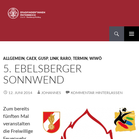
Zum
Inhalt
springen
Suchen
Pfadfinder*innen Linz 8
PRIMÄR
MENÜ
ALLGEMEIN
,
CAEX
,
GUSP
,
LINK
,
RARO
,
TERMIN
,
WIWÖ
5. EBELSBERGER
SONNWEND
12. JUNI 2014
JOHANNES
KOMMENTAR HINTERLASSEN
Zum bereits
fünften Mal
veranstalten
die Freiwillige
Feuerwehr