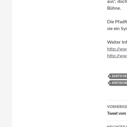
aus“, doch
Bühne.
Die Pfadf
sie ein S
Weiter In
http://ww
http://ww
EARTH H
KRITISCH
Beitr
VORHERIGE
Tweet vom 