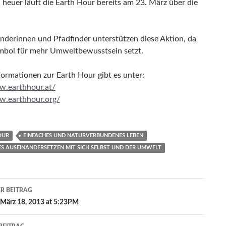
 heuer läuft die Earth Hour bereits am 23. März über die
inderinnen und Pfadfinder unterstützen diese Aktion, da
ymbol für mehr Umweltbewusstsein setzt.
formationen zur Earth Hour gibt es unter:
w.earthhour.at/
w.earthhour.org/
OUR
EINFACHES UND NATURVERBUNDENES LEBEN
ES AUSEINANDERSETZEN MIT SICH SELBST UND DER UMWELT
agsnavigation
R BEITRAG
März 18, 2013 at 5:23PM