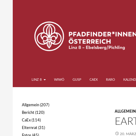
Zum
Inhalt
springen
Suchen
Pfadfinder*innen Linz 8
LINZ 8
WIWÖ
GUSP
CAEX
RARO
KALEND
Ebelsberg Pichling
Allgemein
(207)
ALLGEMEIN
Bericht
(120)
EAR
CaEx
(114)
Elternrat
(31)
20. MÄRZ
Fotos
(45)