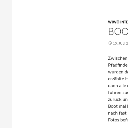
WIWÖ INT
BOO
15. JULI 
Zwischen 
Pfadfinde
wurden da
erzählte H
dann alle
fuhren zu
zurück un
Boot mal 
nach fast
Fotos bef