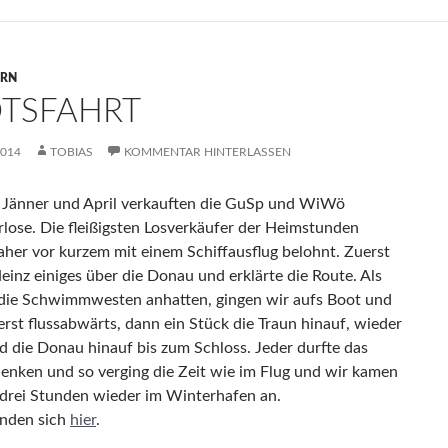
ERN
TSFAHRT
2014
TOBIAS
KOMMENTAR HINTERLASSEN
Jänner und April verkauften die GuSp und WiWö
rlose. Die fleißigsten Losverkäufer der Heimstunden
her vor kurzem mit einem Schiffausflug belohnt. Zuerst
einz einiges über die Donau und erklärte die Route. Als
 die Schwimmwesten anhatten, gingen wir aufs Boot und
erst flussabwärts, dann ein Stück die Traun hinauf, wieder
d die Donau hinauf bis zum Schloss. Jeder durfte das
lenken und so verging die Zeit wie im Flug und wir kamen
 drei Stunden wieder im Winterhafen an.
inden sich
hier
.