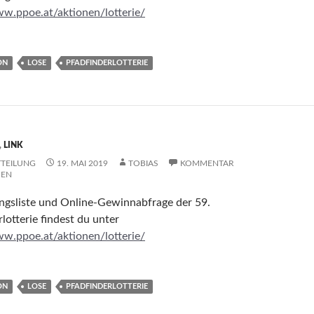
ww.ppoe.at/aktionen/lotterie/
ON
LOSE
PFADFINDERLOTTERIE
,
LINK
TEILUNG
19. MAI 2019
TOBIAS
KOMMENTAR
SEN
ngsliste und Online-Gewinnabfrage der 59.
lotterie findest du unter
ww.ppoe.at/aktionen/lotterie/
ON
LOSE
PFADFINDERLOTTERIE