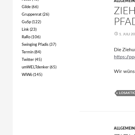
ALLGEMEIN
Gilde
(66)
ZIE
Gruppenrat
(26)
PFA
GuSp
(122)
Link
(23)
1. JULI 2
RaRo
(106)
Swinging Pfadis
(37)
Die Ziehun
Termin
(84)
https://p
Twitter
(45)
umWELTdenker
(65)
Wir wünsc
WiWö
(145)
LOSAKTI
ALLGEMEIN