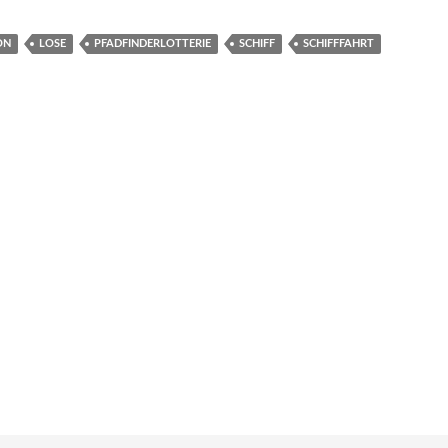
ON
LOSE
PFADFINDERLOTTERIE
SCHIFF
SCHIFFFAHRT