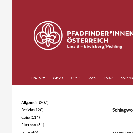
Zum
Inhalt
springen
Suchen
Pfadfinder*innen Linz 8
LINZ 8
WIWÖ
GUSP
CAEX
RARO
KALEND
Ebelsberg Pichling
Allgemein
(207)
Schlagwor
Bericht
(120)
CaEx
(114)
Elternrat
(31)
Fotos
(45)