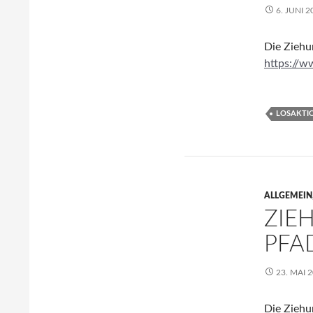
6. JUNI 2
Die Ziehun
https://w
LOSAKTI
ALLGEMEIN
ZIE
PFA
23. MAI 
Die Ziehun