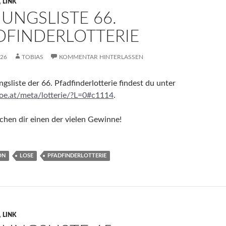
,
LINK
HUNGSLISTE 66.
DFINDERLOTTERIE
026
TOBIAS
KOMMENTAR HINTERLASSEN
gsliste der 66. Pfadfinderlotterie findest du unter
poe.at/meta/lotterie/?L=0#c1114
.
hen dir einen der vielen Gewinne!
ON
LOSE
PFADFINDERLOTTERIE
,
LINK