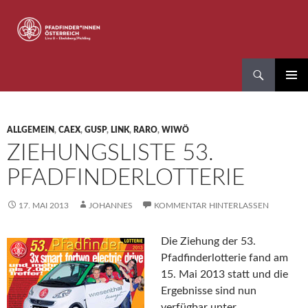
Zum
Inhalt
springen
Suchen
Pfadfinder*innen Linz 8
PRIMÄR
MENÜ
ALLGEMEIN
,
CAEX
,
GUSP
,
LINK
,
RARO
,
WIWÖ
ZIEHUNGSLISTE 53.
PFADFINDERLOTTERIE
17. MAI 2013
JOHANNES
KOMMENTAR HINTERLASSEN
Die Ziehung der 53.
Pfadfinderlotterie fand am
15. Mai 2013 statt und die
Ergebnisse sind nun
verfügbar unter