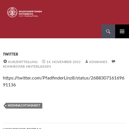
Zum
Inhalt
springen
Suchen
Pfadfinder*innen Linz 8
PRIMÄR
MENÜ
TWITTER
KURZMITTEILUNG
14. NOVEMBER 2012
JOHANNES
KOMMENTAR HINTERLASSEN
https://twitter.com/PfadfinderLinz8/status/2688307161696
91136
WEIHNACHTSMARKT
Beitragsnavigation