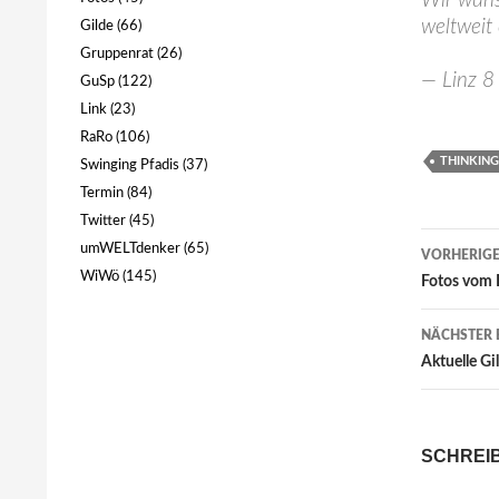
Wir wüns
weltweit
Gilde
(66)
Gruppenrat
(26)
— Linz 8
GuSp
(122)
Link
(23)
RaRo
(106)
THINKING
Swinging Pfadis
(37)
Termin
(84)
Twitter
(45)
Beitr
umWELTdenker
(65)
VORHERIGE
WiWö
(145)
Fotos vom B
NÄCHSTER 
Aktuelle Gi
SCHREI