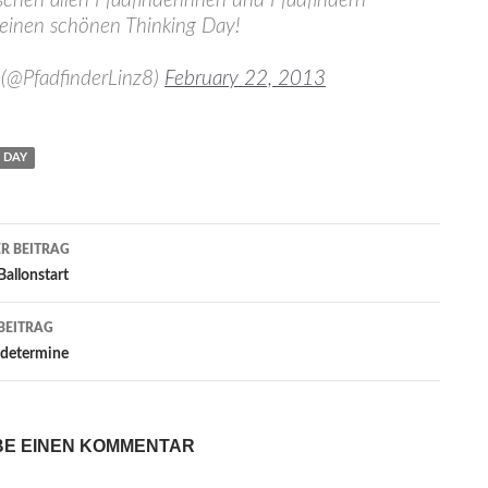
chen allen Pfadfinderinnen und Pfadfindern
 einen schönen Thinking Day!
 (@PfadfinderLinz8)
February 22, 2013
 DAY
agsnavigation
R BEITRAG
allonstart
BEITRAG
ldetermine
BE EINEN KOMMENTAR