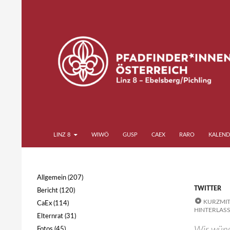
Zum
Inhalt
springen
Suchen
Pfadfinder*innen Linz 8
LINZ 8
WIWÖ
GUSP
CAEX
RARO
KALEND
Ebelsberg Pichling
Allgemein
(207)
TWITTER
Bericht
(120)
KURZMIT
CaEx
(114)
HINTERLAS
Elternrat
(31)
Fotos
(45)