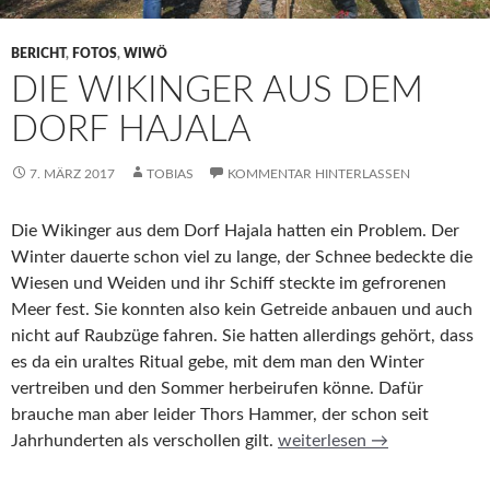
BERICHT
,
FOTOS
,
WIWÖ
DIE WIKINGER AUS DEM
DORF HAJALA
7. MÄRZ 2017
TOBIAS
KOMMENTAR HINTERLASSEN
Die Wikinger aus dem Dorf Hajala hatten ein Problem. Der
Winter dauerte schon viel zu lange, der Schnee bedeckte die
Wiesen und Weiden und ihr Schiff steckte im gefrorenen
Meer fest. Sie konnten also kein Getreide anbauen und auch
nicht auf Raubzüge fahren. Sie hatten allerdings gehört, dass
es da ein uraltes Ritual gebe, mit dem man den Winter
vertreiben und den Sommer herbeirufen könne. Dafür
brauche man aber leider Thors Hammer, der schon seit
Die Wikinger aus dem Dorf 
Jahrhunderten als verschollen gilt.
weiterlesen
→