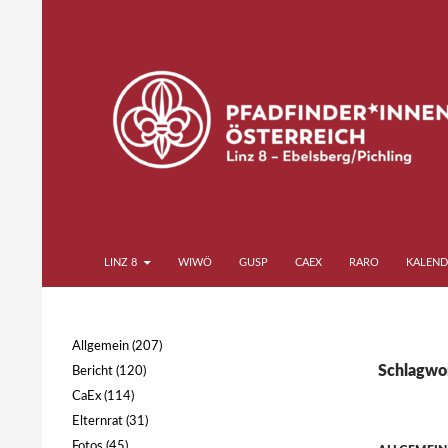
Zum
Inhalt
springen
Suchen
Pfadfinder*innen Linz 8
LINZ 8
WIWÖ
GUSP
CAEX
RARO
KALEND
Ebelsberg Pichling
Allgemein
(207)
Schlagwor
Bericht
(120)
CaEx
(114)
Elternrat
(31)
Fotos
(45)