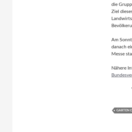
die Gruppe
Ziel diese
Landwirts
Bevölkeru
Am Sonnta
danach ei
Messe sta
Nähere In
Bundesve
GARTEN D