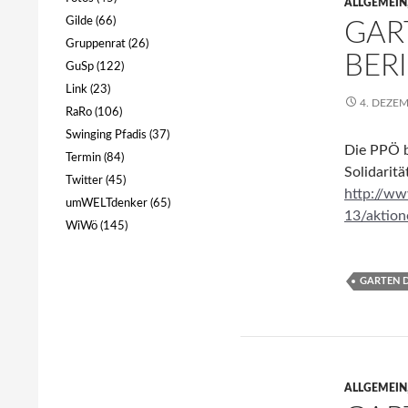
ALLGEMEIN
Gilde
(66)
GAR
Gruppenrat
(26)
BER
GuSp
(122)
Link
(23)
4. DEZE
RaRo
(106)
Swinging Pfadis
(37)
Die PPÖ b
Termin
(84)
Solidaritä
Twitter
(45)
http://w
umWELTdenker
(65)
13/aktion
WiWö
(145)
GARTEN D
ALLGEMEIN