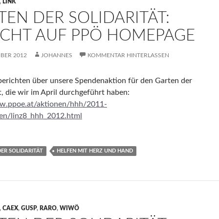
,
LINK
TEN DER SOLIDARITÄT:
ICHT AUF PPÖ HOMEPAGE
MBER 2012
JOHANNES
KOMMENTAR HINTERLASSEN
erichten über unsere Spendenaktion für den Garten der
t, die wir im April durchgeführt haben:
ww.ppoe.at/aktionen/hhh/2011-
en/linz8_hhh_2012.html
ER SOLIDARITÄT
HELFEN MIT HERZ UND HAND
,
CAEX
,
GUSP
,
RARO
,
WIWÖ