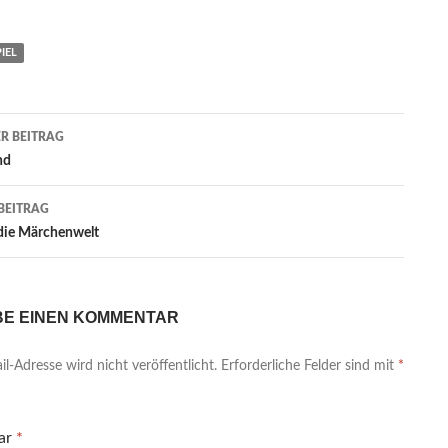
IEL
agsnavigation
R BEITRAG
nd
BEITRAG
 die Märchenwelt
BE EINEN KOMMENTAR
l-Adresse wird nicht veröffentlicht.
Erforderliche Felder sind mit
*
ar
*