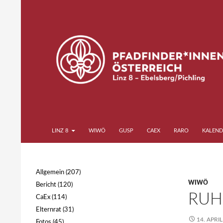
Zum
Inhalt
springen
Suchen
Pfadfinder*innen Linz 8
LINZ 8
WIWÖ
GUSP
CAEX
RARO
KALEND
Ebelsberg Pichling
Allgemein
(207)
WIWÖ
Bericht
(120)
RUH
CaEx
(114)
Elternrat
(31)
14. APRI
Fotos
(45)