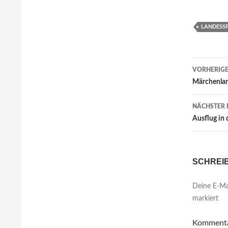
LANDESSP
Beitr
VORHERIGE
Märchenla
NÄCHSTER 
Ausflug in
SCHREI
Deine E-Mai
markiert
Komment