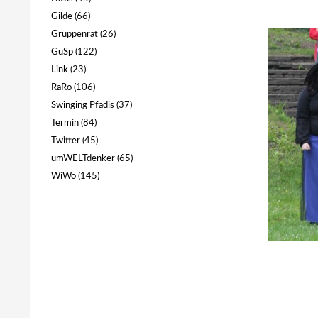
Gilde
(66)
Gruppenrat
(26)
GuSp
(122)
Link
(23)
RaRo
(106)
Swinging Pfadis
(37)
Termin
(84)
Twitter
(45)
umWELTdenker
(65)
WiWö
(145)