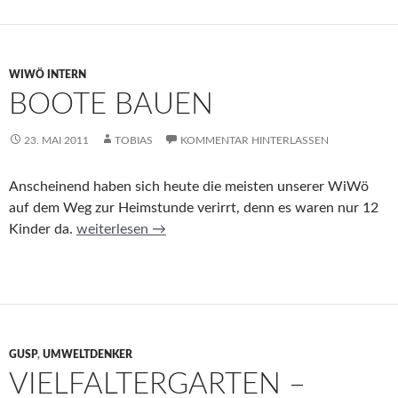
WIWÖ INTERN
BOOTE BAUEN
23. MAI 2011
TOBIAS
KOMMENTAR HINTERLASSEN
Anscheinend haben sich heute die meisten unserer WiWö
auf dem Weg zur Heimstunde verirrt, denn es waren nur 12
Boote bauen
Kinder da.
weiterlesen
→
GUSP
,
UMWELTDENKER
VIELFALTERGARTEN –