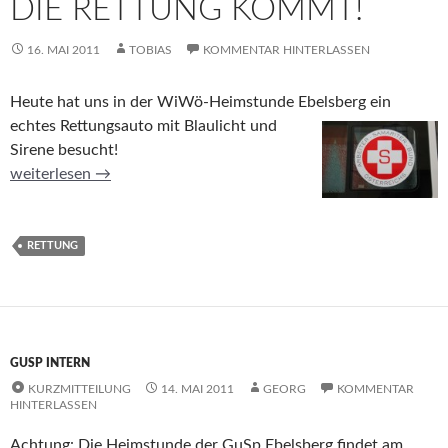
DIE RETTUNG KOMMT!
16. MAI 2011
TOBIAS
KOMMENTAR HINTERLASSEN
Heute hat uns in der WiWö-Heimstunde Ebelsberg ein
echtes
Rettungsauto mit Blaulicht und
Sirene besucht!
Die Rettung kommt!
weiterlesen
→
RETTUNG
GUSP INTERN
KURZMITTEILUNG
14. MAI 2011
GEORG
KOMMENTAR
HINTERLASSEN
Achtung: Die Heimstunde der GuSp Ebelsberg findet am