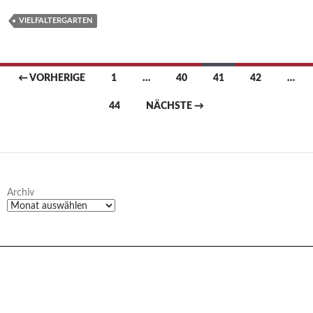
VIELFALTERGARTEN
Beitragsnavigation
← VORHERIGE
1
…
40
41
42
…
44
NÄCHSTE →
Archiv