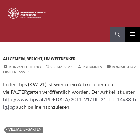
Zum
Inhalt
springen
Suchen
Pfadfinder*innen Linz 8
PRIMÄR
MENÜ
ALLGEMEIN
,
BERICHT
,
UMWELTDENKER
KURZMITTEILUNG
25. MAI 2011
JOHANNES
KOMMENTAR
HINTERLASSEN
In den Tips (KW 21) ist wieder ein Artikel über den
vielFALTERgarten veröffentlich worden. Der Artikel ist unter
http://www.tips.at/PDFDATA/2011_21/TIL_21_TIL_14v88_b
ig.jpg
auch online nachzulesen.
VIELFALTERGARTEN