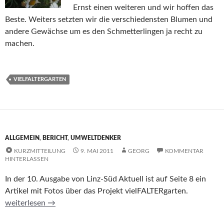
Ernst einen weiteren und wir hoffen das
Beste. Weiters setzten wir die verschiedensten Blumen und
andere Gewächse um es den Schmetterlingen ja recht zu
machen.
VIELFALTERGARTEN
ALLGEMEIN
,
BERICHT
,
UMWELTDENKER
KURZMITTEILUNG
9. MAI 2011
GEORG
KOMMENTAR
HINTERLASSEN
In der 10. Ausgabe von Linz-Süd Aktuell ist auf Seite 8 ein
Artikel mit Fotos über das Projekt vielFALTERgarten.
Linz-Süd Aktuell
weiterlesen
→