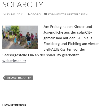
SOLARCITY
23. MAI 2011
GEORG
KOMMENTAR HINTERLASSEN
Am Freitag haben Kinder und
Jugendliche aus der solarCity
gemeinsam mit den GuSp aus
Ebelsberg und Pichling am vierten
vielFALTERgarten vor der
Seelsorgestelle Elia an der solarCity gearbeitet.
vielFALTERgarten – solarCity
weiterlesen
→
VIELFALTERGARTEN
UMWELTDENKER