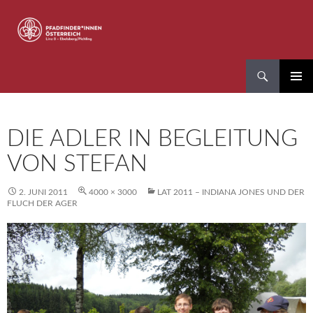
Zum
Inhalt
springen
Suchen
Pfadfinder*innen Linz 8
PRIMÄR
MENÜ
DIE ADLER IN BEGLEITUNG
VON STEFAN
2. JUNI 2011
4000 × 3000
LAT 2011 – INDIANA JONES UND DER
FLUCH DER AGER