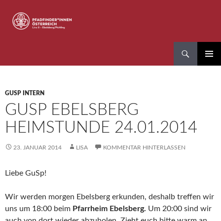
Zum
Inhalt
springen
Suchen
Pfadfinder*innen Linz 8
PRIMÄR
MENÜ
GUSP INTERN
GUSP EBELSBERG
HEIMSTUNDE 24.01.2014
23. JANUAR 2014
LISA
KOMMENTAR HINTERLASSEN
Liebe GuSp!
Wir werden morgen Ebelsberg erkunden, deshalb treffen wir
uns um 18:00 beim
Pfarrheim
Ebelsberg.
Um 20:00 sind wir
auch von dort wieder abzuholen. Zieht euch bitte warm an,