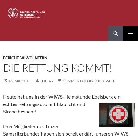
Zum
Inhalt
springen
Suchen
Pfadfinder*innen Linz 8
PRIMÄR
MENÜ
BERICHT
,
WIWÖ INTERN
DIE RETTUNG KOMMT!
16. MAI 2011
TOBIAS
KOMMENTAR HINTERLASSEN
Heute hat uns in der WiWö-Heimstunde Ebelsberg ein
echtes
Rettungsauto mit Blaulicht und
Sirene besucht!
Drei Mitglieder des Linzer
Samariterbundes haben sich bereit e
rklärt, unseren WiWö