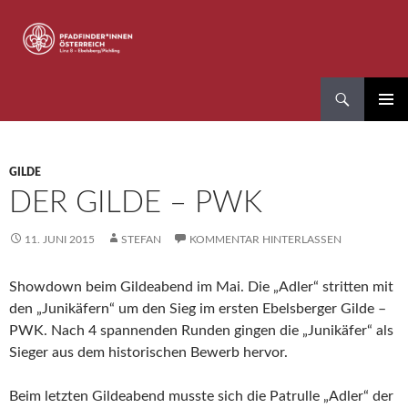
Zum
Inhalt
springen
Suchen
Pfadfinder*innen Linz 8
PRIMÄR
MENÜ
GILDE
DER GILDE – PWK
11. JUNI 2015
STEFAN
KOMMENTAR HINTERLASSEN
Showdown beim Gildeabend im Mai. Die „Adler“ stritten mit
den „Junikäfern“ um den Sieg im ersten Ebelsberger Gilde –
PWK. Nach 4 spannenden Runden gingen die „Junikäfer“ als
Sieger aus dem historischen Bewerb hervor.
Beim letzten Gildeabend musste sich die Patrulle „Adler“ der