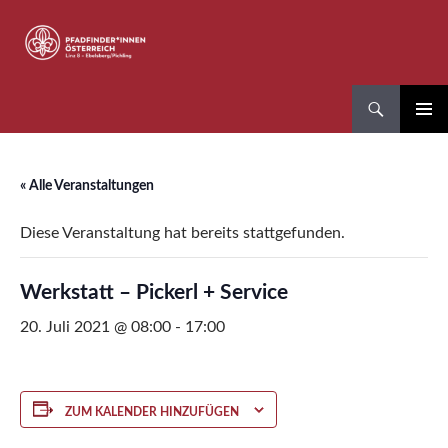
Zum
Inhalt
springen
Suchen
Pfadfinder*innen Linz 8
PRIMÄR
MENÜ
« Alle Veranstaltungen
Diese Veranstaltung hat bereits stattgefunden.
Werkstatt – Pickerl + Service
20. Juli 2021 @ 08:00
-
17:00
ZUM KALENDER HINZUFÜGEN