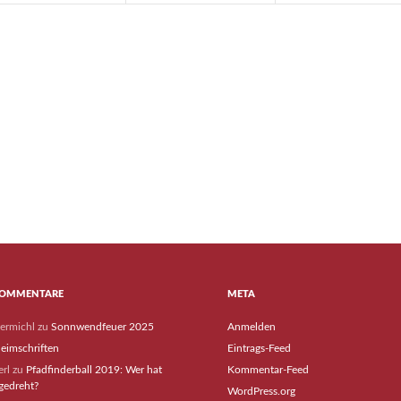
KOMMENTARE
META
termichl
zu
Sonnwendfeuer 2025
Anmelden
eimschriften
Eintrags-Feed
rl
zu
Pfadfinderball 2019: Wer hat
Kommentar-Feed
gedreht?
WordPress.org