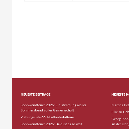
NEUESTE BEITRÄGE
NEUESTE 
Sonnwendfeuer 2026: Ein stimmungsvoller
Martina Pe
Sommerabend voller Gemeinschaft
Elke
zu
Geh
Ziehungsliste 66. Pfadfinderlotterie
Georg Plöde
Sonnwendfeuer 2026: Bald ist es so weit!
an der Uhr 