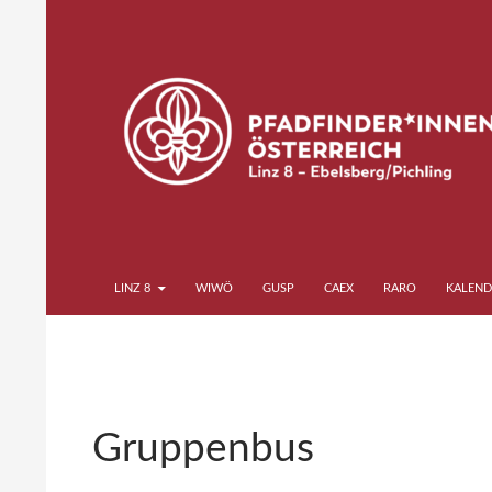
Zum
Inhalt
springen
Suchen
Pfadfinder*innen Linz 8
LINZ 8
WIWÖ
GUSP
CAEX
RARO
KALEND
Gruppenbus