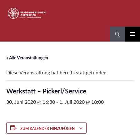
Zum
Inhalt
springen
Suchen
Pfadfinder*innen Linz 8
PRIMÄR
MENÜ
« Alle Veranstaltungen
Diese Veranstaltung hat bereits stattgefunden.
Werkstatt – Pickerl/Service
30. Juni 2020 @ 16:30
-
1. Juli 2020 @ 18:00
ZUM KALENDER HINZUFÜGEN