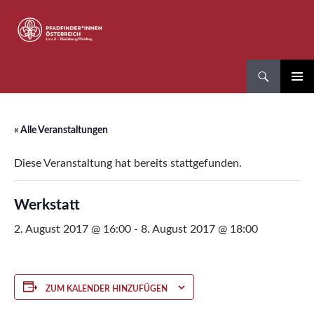
Zum
Inhalt
springen
Suchen
Pfadfinder*innen Linz 8
PRIMÄR
MENÜ
« Alle Veranstaltungen
Diese Veranstaltung hat bereits stattgefunden.
Werkstatt
2. August 2017 @ 16:00
-
8. August 2017 @ 18:00
ZUM KALENDER HINZUFÜGEN