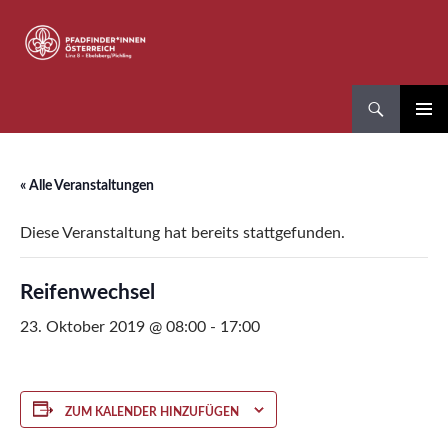
Zum
Inhalt
springen
Suchen
Pfadfinder*innen Linz 8
PRIMÄR
MENÜ
« Alle Veranstaltungen
Diese Veranstaltung hat bereits stattgefunden.
Reifenwechsel
23. Oktober 2019 @ 08:00
-
17:00
ZUM KALENDER HINZUFÜGEN