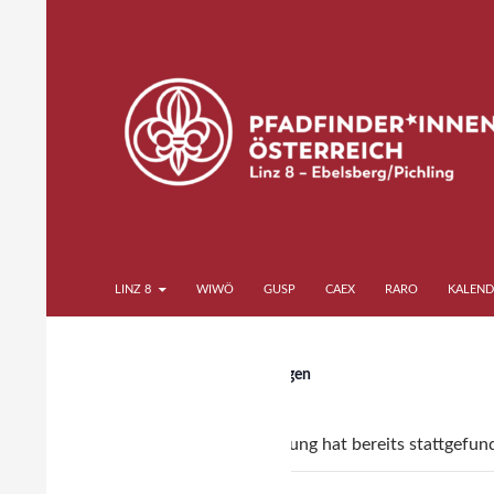
Zum
Inhalt
springen
Suchen
Pfadfinder*innen Linz 8
LINZ 8
WIWÖ
GUSP
CAEX
RARO
KALEND
« Alle Veranstaltungen
Diese Veranstaltung hat bereits stattgefun