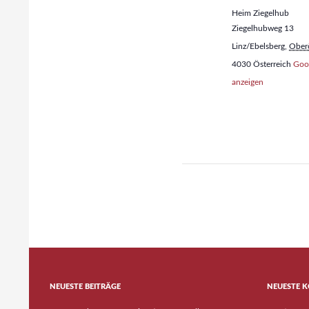
Heim Ziegelhub
Ziegelhubweg 13
Linz/Ebelsberg
,
Oberö
4030
Österreich
Goog
anzeigen
RaRo
NEUESTE BEITRÄGE
NEUESTE 