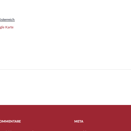
sterreich
le Karte
KOMMENTARE
META