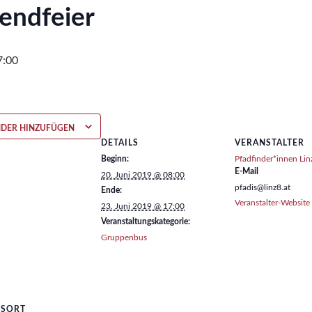
endfeier
7:00
NDER HINZUFÜGEN
DETAILS
VERANSTALTER
Beginn:
Pfadfinder*innen Lin
E-Mail
20. Juni 2019 @ 08:00
pfadis@linz8.at
Ende:
Veranstalter-Website
23. Juni 2019 @ 17:00
Veranstaltungskategorie:
Gruppenbus
GSORT