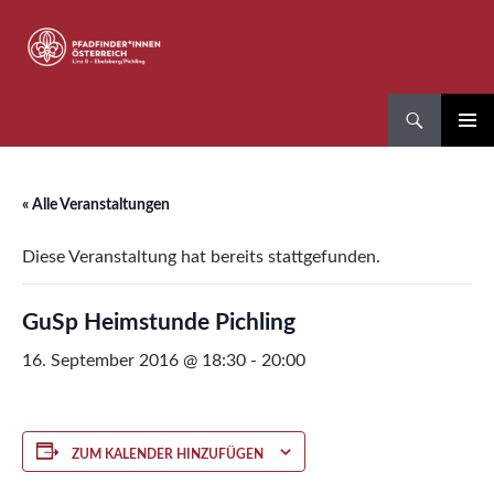
Zum
Inhalt
springen
Suchen
Pfadfinder*innen Linz 8
PRIMÄR
MENÜ
« Alle Veranstaltungen
Diese Veranstaltung hat bereits stattgefunden.
GuSp Heimstunde Pichling
16. September 2016 @ 18:30
-
20:00
ZUM KALENDER HINZUFÜGEN