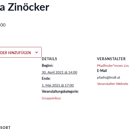
a Zinöcker
:00
NDER HINZUFÜGEN
DETAILS
VERANSTALTER
Beginn:
Pfadfinder*innen Lin
E-Mail
30. April 2021 @ 14:00
pfadis@linz8.at
Ende:
Veranstalter-Website
1. Mai 2021 @ 17:00
Veranstaltungskategorie:
Gruppenbus
GSORT