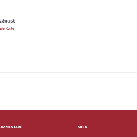
sterreich
le Karte
KOMMENTARE
META