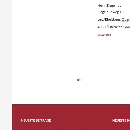
Heim Ziegelhub
Ziegelhubweg 13
Linz/Ebelsberg
,
Oberö
4030
Österreich
Goog
anzeigen
GuSp Heimstunde
NEUESTE BEITRÄGE
NEUESTE 