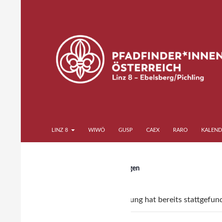
Zum
Inhalt
springen
Suchen
Pfadfinder*innen Linz 8
LINZ 8
WIWÖ
GUSP
CAEX
RARO
KALEND
« Alle Veranstaltungen
Diese Veranstaltung hat bereits stattgefun