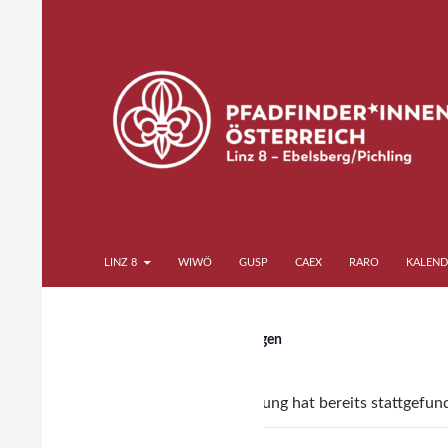
Zum
Inhalt
springen
Suchen
Pfadfinder*innen Linz 8
LINZ 8
WIWÖ
GUSP
CAEX
RARO
KALEND
« Alle Veranstaltungen
Diese Veranstaltung hat bereits stattgefun