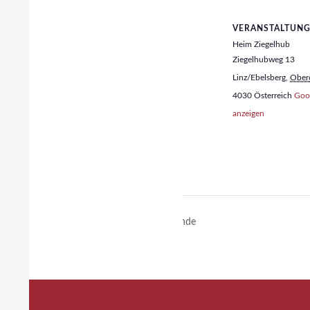
VERANSTALTUN
Heim Ziegelhub
Ziegelhubweg 13
Linz/Ebelsberg
,
Oberö
4030
Österreich
Goog
anzeigen
RaRo Heimstunde