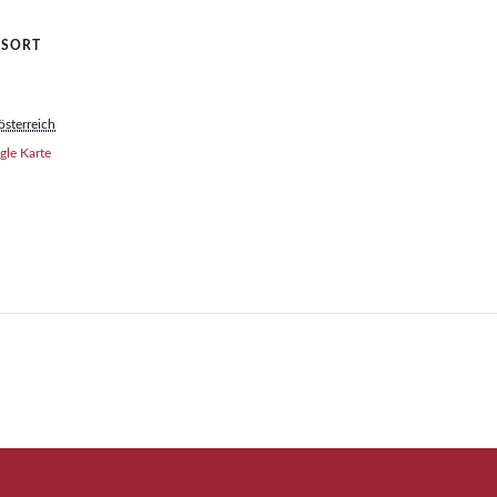
GSORT
sterreich
le Karte