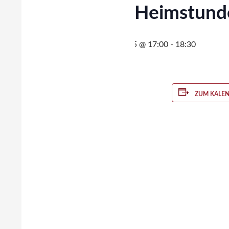
WiWö Heimstunde
13. Februar 2015 @ 17:00
-
18:30
ZUM KALE