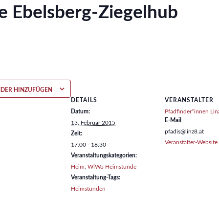
 Ebelsberg-Ziegelhub
NDER HINZUFÜGEN
DETAILS
VERANSTALTER
Datum:
Pfadfinder*innen Lin
E-Mail
13. Februar 2015
pfadis@linz8.at
Zeit:
Veranstalter-Website
17:00 - 18:30
Veranstaltungskategorien:
Heim
,
WiWö Heimstunde
Veranstaltung-Tags:
Heimstunden