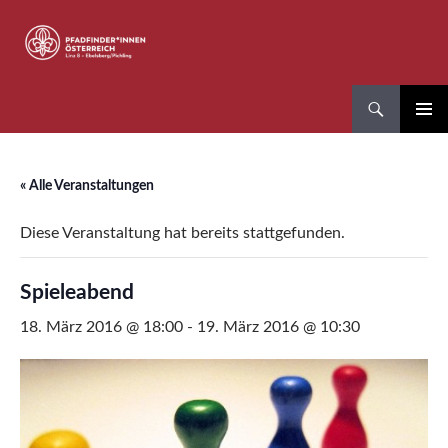
Zum
Inhalt
springen
Suchen
Pfadfinder*innen Linz 8
PRIMÄR
MENÜ
« Alle Veranstaltungen
Diese Veranstaltung hat bereits stattgefunden.
Spieleabend
18. März 2016 @ 18:00
-
19. März 2016 @ 10:30