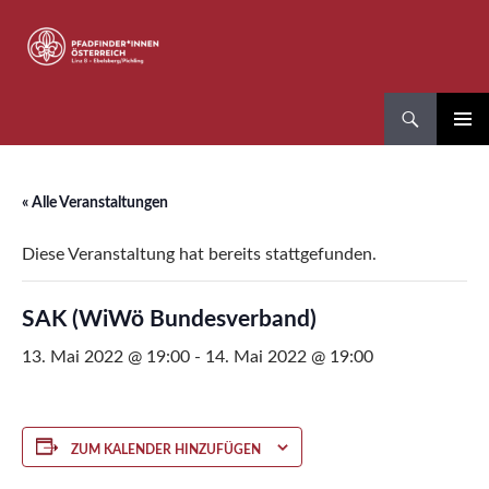
Zum
Inhalt
springen
Suchen
Pfadfinder*innen Linz 8
PRIMÄR
MENÜ
« Alle Veranstaltungen
Diese Veranstaltung hat bereits stattgefunden.
SAK (WiWö Bundesverband)
13. Mai 2022 @ 19:00
-
14. Mai 2022 @ 19:00
ZUM KALENDER HINZUFÜGEN