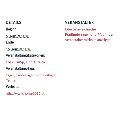
DETAILS
VERANSTALTER
Beginn:
Oberösterreichische
Pfadfinderinnen und Pfadfinder
6. August 2018
Veranstalter-Website anzeigen
Ende:
15. August 2018
Veranstaltungskategorien:
CaEx
,
GuSp
,
Linz 8
,
RaRo
Veranstaltung-Tags:
Lager
,
Landeslager
,
Sommerlager
,
Termin
Website:
http://www.home2018.at