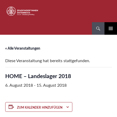
Zum
Inhalt
springen
Suchen
Pfadfinder*innen Linz 8
PRIMÄR
MENÜ
« Alle Veranstaltungen
Diese Veranstaltung hat bereits stattgefunden.
HOME – Landeslager 2018
6. August 2018
-
15. August 2018
ZUM KALENDER HINZUFÜGEN