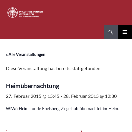
Zum
Inhalt
springen
Suchen
Pfadfinder*innen Linz 8
PRIMÄR
MENÜ
« Alle Veranstaltungen
Diese Veranstaltung hat bereits stattgefunden.
Heimübernachtung
27. Februar 2015 @ 15:45
-
28. Februar 2015 @ 12:30
WiWö Heimstunde Ebelsberg-Ziegelhub übernachtet im Heim.