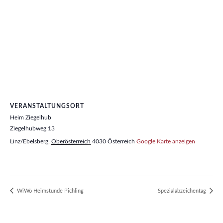
VERANSTALTUNGSORT
Heim Ziegelhub
Ziegelhubweg 13
Linz/Ebelsberg
,
Oberösterreich
4030
Österreich
Google Karte anzeigen
WiWö Heimstunde Pichling
Spezialabzeichentag