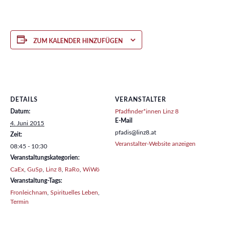
ZUM KALENDER HINZUFÜGEN
DETAILS
VERANSTALTER
Datum:
Pfadfinder*innen Linz 8
E-Mail
4. Juni 2015
pfadis@linz8.at
Zeit:
Veranstalter-Website anzeigen
08:45 - 10:30
Veranstaltungskategorien:
CaEx
,
GuSp
,
Linz 8
,
RaRo
,
WiWö
Veranstaltung-Tags:
Fronleichnam
,
Spirituelles Leben
,
Termin