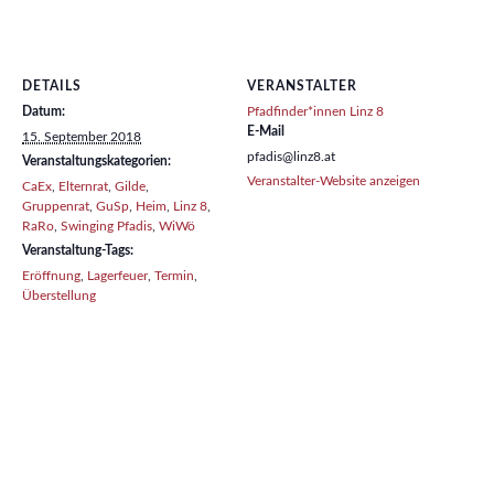
DETAILS
VERANSTALTER
Datum:
Pfadfinder*innen Linz 8
E-Mail
15. September 2018
pfadis@linz8.at
Veranstaltungskategorien:
Veranstalter-Website anzeigen
CaEx
,
Elternrat
,
Gilde
,
Gruppenrat
,
GuSp
,
Heim
,
Linz 8
,
RaRo
,
Swinging Pfadis
,
WiWö
Veranstaltung-Tags:
Eröffnung
,
Lagerfeuer
,
Termin
,
Überstellung