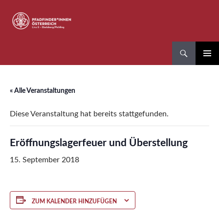
Zum
Inhalt
springen
Suchen
Pfadfinder*innen Linz 8
PRIMÄR
MENÜ
« Alle Veranstaltungen
Diese Veranstaltung hat bereits stattgefunden.
Eröffnungslagerfeuer und Überstellung
15. September 2018
ZUM KALENDER HINZUFÜGEN