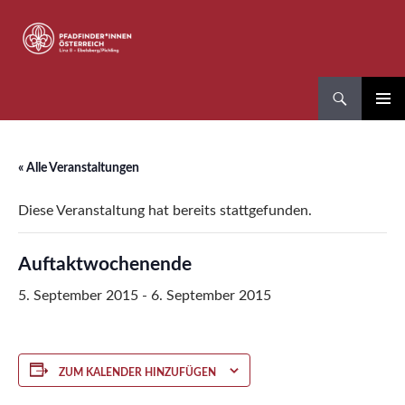
Zum
Inhalt
springen
Suchen
Pfadfinder*innen Linz 8
PRIMÄR
MENÜ
« Alle Veranstaltungen
Diese Veranstaltung hat bereits stattgefunden.
Auftaktwochenende
5. September 2015
-
6. September 2015
ZUM KALENDER HINZUFÜGEN