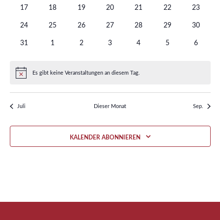
Veranstaltungen
Veranstaltungen
Veranstaltungen
Veranstaltungen
Veranstaltungen
Veranstaltungen
Veransta
0
0
0
0
0
0
0
17
18
19
20
21
22
23
Veranstaltungen
Veranstaltungen
Veranstaltungen
Veranstaltungen
Veranstaltungen
Veranstaltungen
Veransta
0
0
0
0
0
0
0
24
25
26
27
28
29
30
Veranstaltungen
Veranstaltungen
Veranstaltungen
Veranstaltungen
Veranstaltungen
Veranstaltungen
Veransta
0
0
0
0
0
0
0
31
1
2
3
4
5
6
Veranstaltungen
Veranstaltungen
Veranstaltungen
Veranstaltungen
Veranstaltungen
Veranstaltungen
Veransta
Es gibt keine Veranstaltungen an diesem Tag.
Hinweis
Juli
Dieser Monat
Sep.
KALENDER ABONNIEREN