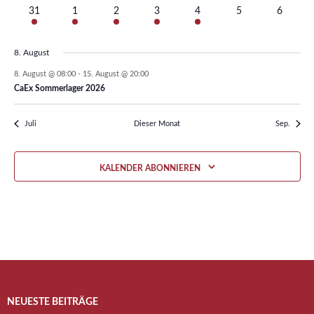
Veranstaltungen
Veranstaltungen
Veranstaltungen
Veranstaltungen
Veranstaltung
Veranstaltung
Veransta
1
1
1
1
1
0
0
31
1
2
3
4
5
6
Veranstaltung
Veranstaltung
Veranstaltung
Veranstaltung
Veranstaltung
Veranstaltungen
Veransta
8. August
8. August @ 08:00
-
15. August @ 20:00
CaEx Sommerlager 2026
Juli
Dieser Monat
Sep.
KALENDER ABONNIEREN
NEUESTE BEITRÄGE